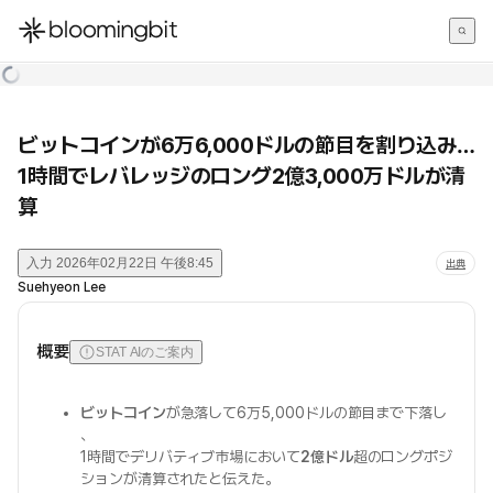
한국어
English
日本語
ビットコインが6万6,000ドルの節目を割り込み…
1時間でレバレッジのロング2億3,000万ドルが清
算
入力
2026年02月22日 午後8:45
出典
Suehyeon Lee
概要
STAT AIのご案内
ビットコイン
が急落して6万5,000ドルの節目まで下落し
、
1時間でデリバティブ市場において
2億ドル
超のロングポジ
ションが清算されたと伝えた。