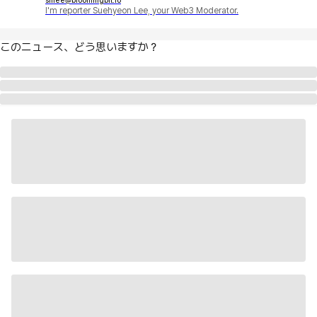
shlee@bloomingbit.io
I'm reporter Suehyeon Lee, your Web3 Moderator.
このニュース、どう思いますか？