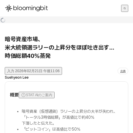
한국어
English
日本語
暗号資産市場、
米大統領選ラリーの上昇分をほぼ吐き出す…
時価総額40%蒸発
入力
2026年02月21日 午後11:06
出典
Suehyeon Lee
概要
STAT AIのご案内
暗号資産（仮想通貨）ラリーの上昇分の大半が失われ、
「トータル3時価総額」が高値比で約40%
下落したと伝えた。
「ビットコイン」は高値比で50%