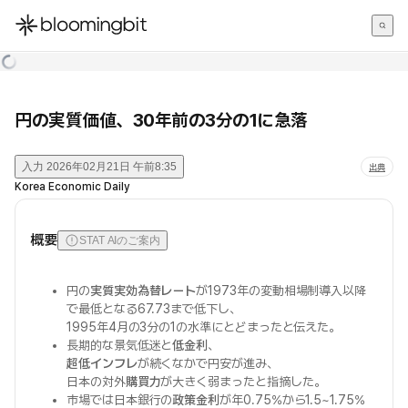
한국어
English
日本語
円の実質価値、30年前の3分の1に急落
入力
2026年02月21日 午前8:35
出典
Korea Economic Daily
概要
STAT AIのご案内
円の
実質実効為替レート
が1973年の変動相場制導入以降
で最低となる67.73まで低下し、
1995年4月の3分の1の水準にとどまったと伝えた。
長期的な景気低迷と
低金利
、
超低インフレ
が続くなかで円安が進み、
日本の対外
購買力
が大きく弱まったと指摘した。
市場では日本銀行の
政策金利
が年0.75%から1.5~1.75%