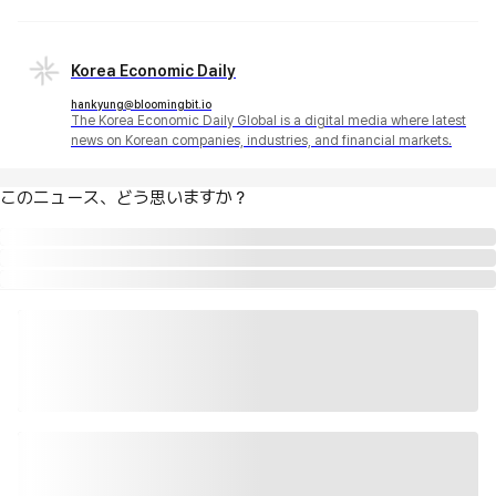
Korea Economic Daily
hankyung@bloomingbit.io
The Korea Economic Daily Global is a digital media where latest
news on Korean companies, industries, and financial markets.
このニュース、どう思いますか？