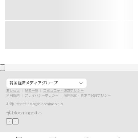
韓国経済メディアグループ
おしらせ
記者一覧
コミュニティ運営ポリシー
利用規約
プライバシーポリシー
倫理規範・青少年保護ポリシー
お問い合わせ
help@bloomingbit.io