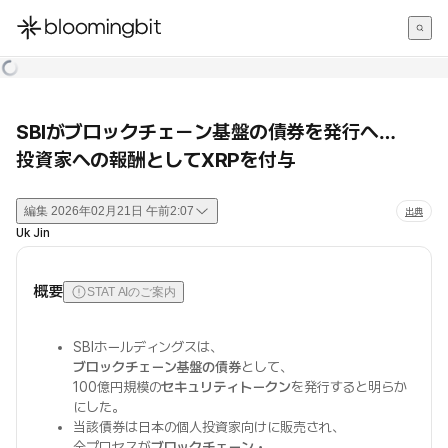
한국어
English
日本語
SBIがブロックチェーン基盤の債券を発行へ…
投資家への報酬としてXRPを付与
編集
2026年02月21日 午前2:07
出典
Uk Jin
概要
STAT AIのご案内
SBIホールディングスは、
ブロックチェーン基盤の債券
として、
100億円規模の
セキュリティトークン
を発行すると明らか
にした。
当該債券は日本の個人投資家向けに販売され、
全プロセスが
ブロックチェーン・