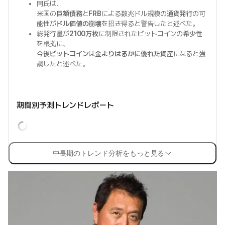
同氏は、
米国の
巨額債務
と
FRB
による数兆ドル規模の
通貨発行
の可
能性が
ドル価値の崩壊
を招き得ると警告したと述べた。
総発行量が
2100万枚
に制限されたビットコインの
希少性
を根拠に、
今後
ビットコイン
は
金よりはるかに優れた資産
になると強
調したと述べた。
期間別予測トレンドレポート
中長期のトレンド分析をもっと見る