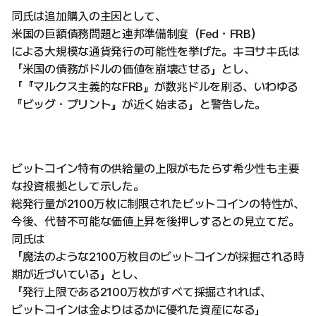
同氏は追加購入の主因として、
米国の巨額債務問題と連邦準備制度（Fed・FRB）
による大規模な通貨発行の可能性を挙げた。キヨサキ氏は
「米国の債務がドルの価値を崩壊させる」とし、
「『マルクス主義的なFRB』が数兆ドルを刷る、いわゆる
『ビッグ・プリント』が近く始まる」と警告した。
ビットコイン特有の供給量の上限がもたらす希少性も主要
な投資根拠として示した。
総発行量が2100万枚に制限されたビットコインの特性が、
今後、代替不可能な価値上昇を後押しするとの見立てだ。
同氏は
「魔法のような2100万枚目のビットコインが採掘される時
期が近づいている」とし、
「発行上限である2100万枚がすべて採掘されれば、
ビットコインは金よりはるかに優れた資産になる」