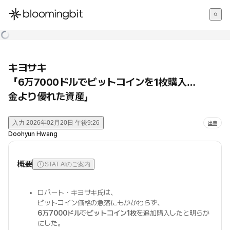
한국어
English
日本語
キヨサキ
「6万7000ドルでビットコインを1枚購入…
金より優れた資産」
入力
2026年02月20日 午後9:26
出典
Doohyun Hwang
概要
STAT AIのご案内
ロバート・キヨサキ氏は、
ビットコイン価格の急落にもかかわらず、
6万7000ドル
で
ビットコイン1枚
を追加購入したと明らか
にした。