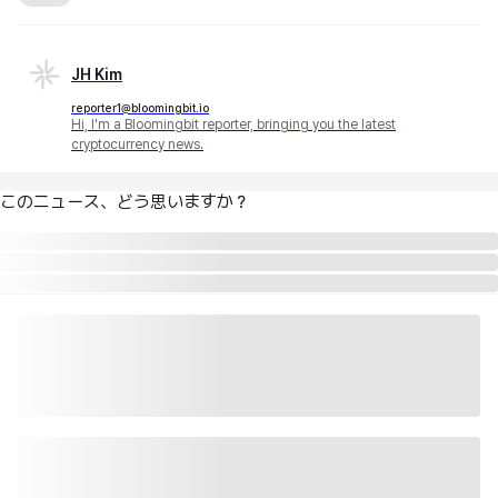
JH Kim
reporter1@bloomingbit.io
Hi, I'm a Bloomingbit reporter, bringing you the latest
cryptocurrency news.
このニュース、どう思いますか？