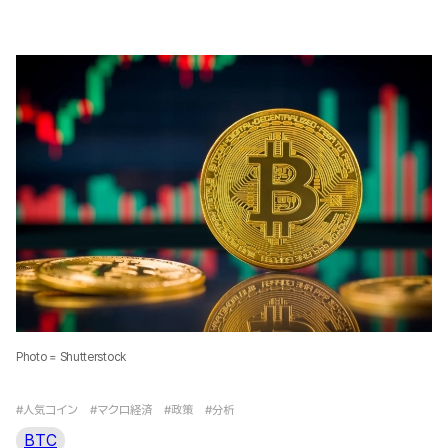
Photo = Shutterstock
#人気コイン
#マクロ経済
#政策
#分析
BTC