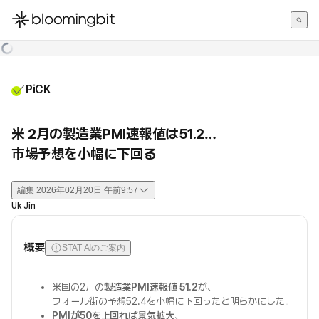
한국어
English
日本語
PiCK
米 2月の製造業PMI速報値は51.2…
市場予想を小幅に下回る
編集
2026年02月20日 午前9:57
Uk Jin
概要
STAT AIのご案内
米国の2月の
製造業PMI速報値 51.2
が、
ウォール街の予想52.4を小幅に下回ったと明らかにした。
PMIが50を上回れば景気拡大
、