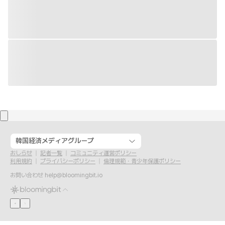
韓国経済メディアグループ
おしらせ
記者一覧
コミュニティ運営ポリシー
利用規約
プライバシーポリシー
倫理規範・青少年保護ポリシー
お問い合わせ
help@bloomingbit.io