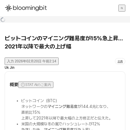
한국어
English
日本語
ビットコインのマイニング難易度が15%急上昇…
2021年以降で最大の上げ幅
入力
2026年02月20日 午前2:14
出典
Uk Jin
概要
STAT AIのご案内
ビットコイン（BTC）
ネットワークの
マイニング難易度
が144.4兆となり、
直前比15%
上昇して2021年以降で最大幅の上方修正だと伝えた。
米国の大規模な冬の嵐でハッシュレートが12%
急落した後、
マイニング難易度
が急上昇し、