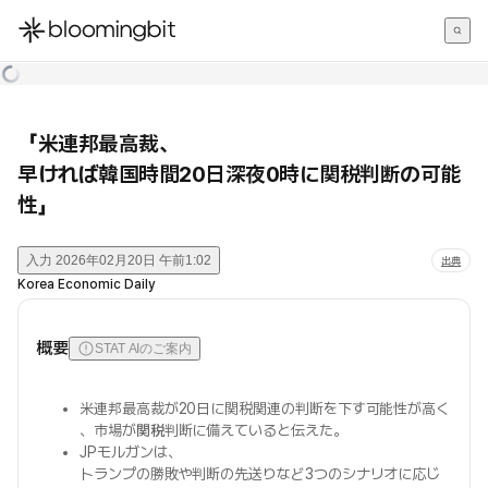
한국어
English
日本語
「米連邦最高裁、
早ければ韓国時間20日深夜0時に関税判断の可能
性」
入力
2026年02月20日 午前1:02
出典
Korea Economic Daily
概要
STAT AIのご案内
米連邦最高裁が20日に関税関連の判断を下す可能性が高く
、市場が
関税
判断に備えていると伝えた。
JPモルガンは、
トランプの勝敗や判断の先送りなど3つのシナリオに応じ