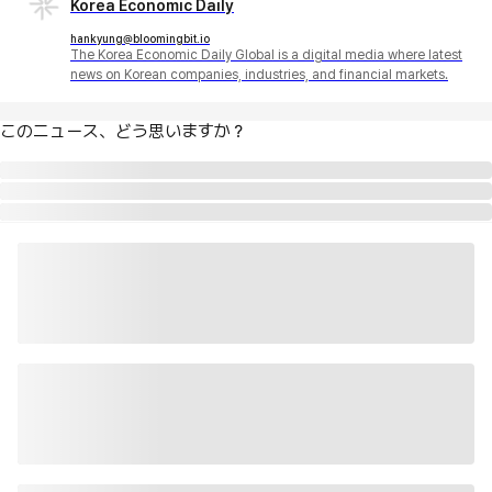
Korea Economic Daily
hankyung@bloomingbit.io
The Korea Economic Daily Global is a digital media where latest
news on Korean companies, industries, and financial markets.
このニュース、どう思いますか？