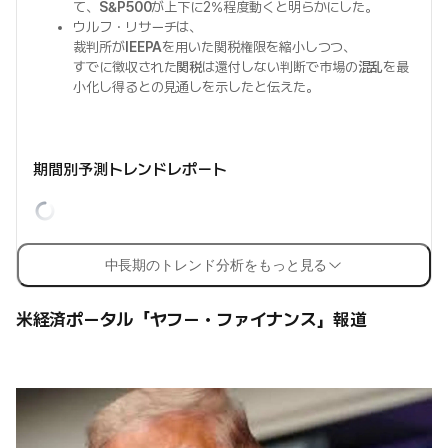
て、
S&P500
が上下に2%程度動くと明らかにした。
ウルフ・リサーチは、
裁判所が
IEEPA
を用いた関税権限を縮小しつつ、
すでに徴収された
関税
は還付しない判断で市場の
混乱
を最
小化し得るとの見通しを示したと伝えた。
期間別予測トレンドレポート
中長期のトレンド分析をもっと見る
米経済ポータル「ヤフー・ファイナンス」報道