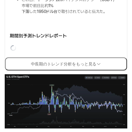
市場で前日比約
1%
下落
した
1950ドル台
で取引されていると伝えた。
期間別予測トレンドレポート
中長期のトレンド分析をもっと見る