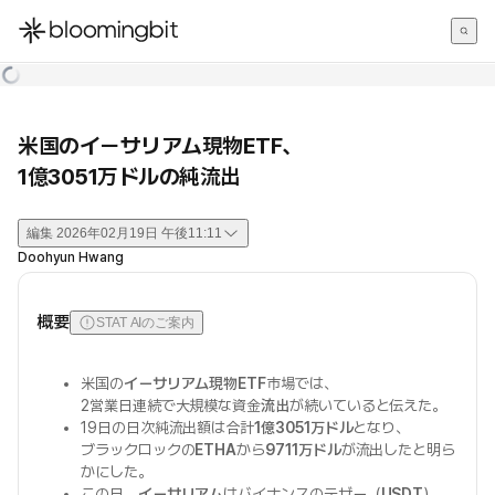
한국어
English
日本語
米国のイーサリアム現物ETF、
1億3051万ドルの純流出
編集
2026年02月19日 午後11:11
Doohyun Hwang
概要
STAT AIのご案内
米国の
イーサリアム現物ETF
市場では、
2営業日連続で大規模な資金
流出
が続いていると伝えた。
19日の日次純流出額は合計
1億3051万ドル
となり、
ブラックロックの
ETHA
から
9711万ドル
が流出したと明ら
かにした。
この日、
イーサリアム
はバイナンスのテザー（
USDT
）