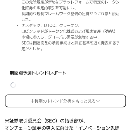
この免除規定が新たなプラットフォームで特定の
トークン
化証券
の限定的取引を可能にし、
長期的な
規制フレームワーク
整備の足掛かりになると説明
した。
ナスダック、DTCC、クラーケン、
ロビンフッドが
トークン化株式
および
現実資産（RWA）
市場に参入し、グローバル需要が急増する中、
SECは関連商品の承認手続きと詳細基準を近く発表する予
定だとした。
期間別予測トレンドレポート
中長期のトレンド分析をもっと見る
米証券取引委員会（SEC）の指導部が、
オンチェーン証券の導入に向けた「イノベーション免除