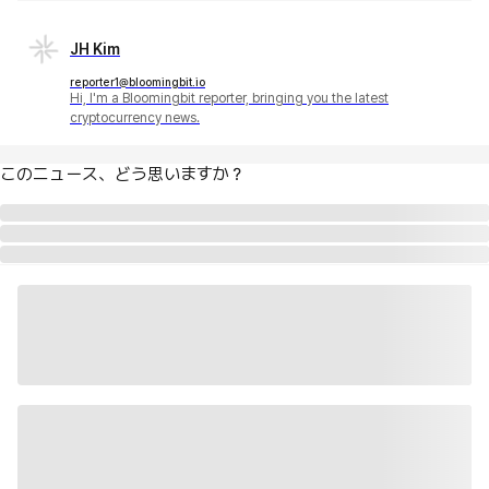
JH Kim
reporter1@bloomingbit.io
Hi, I'm a Bloomingbit reporter, bringing you the latest
cryptocurrency news.
このニュース、どう思いますか？