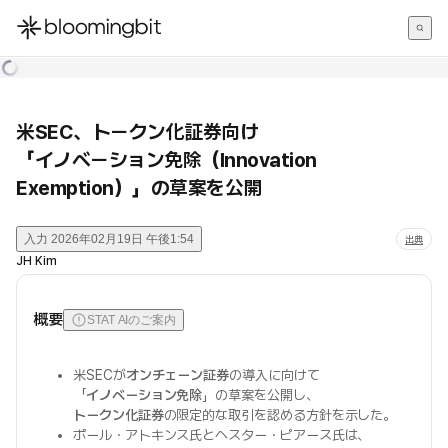
한국어
English
日本語
米SEC、トークン化証券向け
「イノベーション免除（Innovation
Exemption）」の草案を公開
入力
2026年02月19日 午後1:54
出典
JH Kim
概要
STAT AIのご案内
米SECが
オンチェーン証券
の導入に向けて
「
イノベーション免除
」の草案を公開し、
トークン化証券
の限定的な取引を認める方針を示した。
ポール・アトキンス氏とヘスター・ピアース氏は、