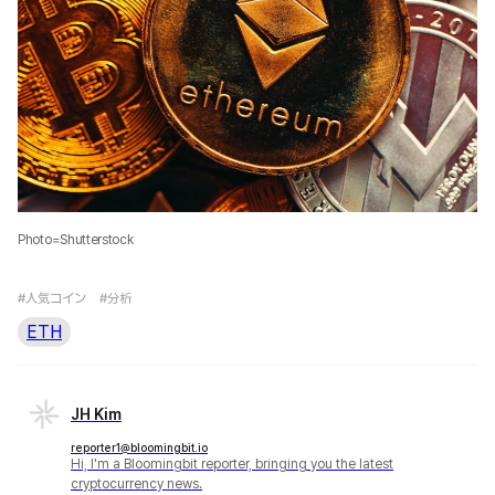
Photo=Shutterstock
#人気コイン
#分析
ETH
JH Kim
reporter1@bloomingbit.io
Hi, I'm a Bloomingbit reporter, bringing you the latest
cryptocurrency news.