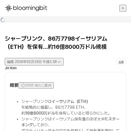
한국어
English
日本語
シャープリンク、86万7798イーサリアム
（ETH）を保有…約16億8000万ドル規模
編集
2026年02月19日 午後1:38
出典
JH Kim
概要
STAT AIのご案内
シャープリンクは
イーサリアム（ETH）
を戦略的に備蓄し、86万7798 ETH、
約
16億8000万ドル
を保有していると明らかにした。
シャープリンクはイーサリアム保有量のほぼ大半を
ステー
キング
しており、
ボラティリティ拡大の中でも依然として保有量を増やして