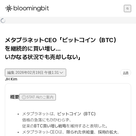
한국어
English
日本語
メタプラネットCEO「ビットコイン（BTC）
を継続的に買い増し…
いかなる状況でも売却しない」
編集
2026年02月19日 午後1:31
出典
JH Kim
概要
STAT AIのご案内
メタプラネットは、
ビットコイン（BTC）
価格の急落にもかかわらず、
従来の
BTC買い増し戦略
を維持すると表明した。
メタプラネットCEOは、
限られた供給量
、
採用の拡大
、