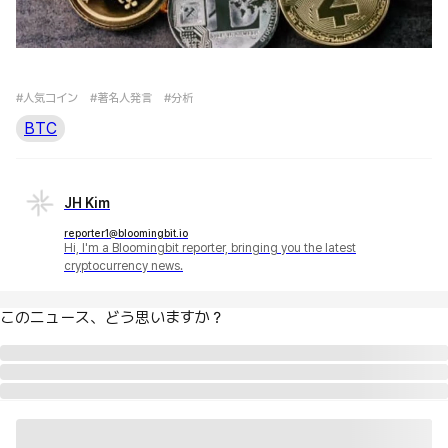
#人気コイン
#著名人発言
#分析
BTC
JH Kim
reporter1@bloomingbit.io
Hi, I'm a Bloomingbit reporter, bringing you the latest
cryptocurrency news.
このニュース、どう思いますか？