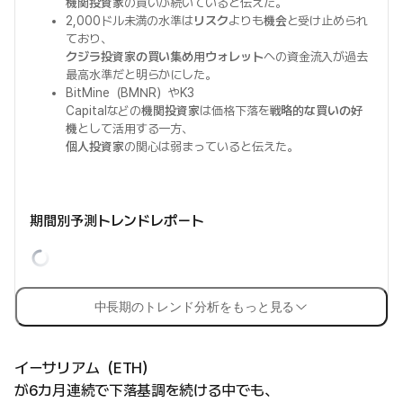
機関投資家
の買いが続いていると伝えた。
2,000ドル未満の水準は
リスク
よりも
機会
と受け止められ
ており、
クジラ投資家の買い集め用ウォレット
への資金流入が過去
最高水準だと明らかにした。
BitMine（BMNR）やK3
Capitalなどの
機関投資家
は価格下落を
戦略的な買いの好
機
として活用する一方、
個人投資家
の関心は弱まっていると伝えた。
期間別予測トレンドレポート
中長期のトレンド分析をもっと見る
イーサリアム（ETH）
が6カ月連続で下落基調を続ける中でも、