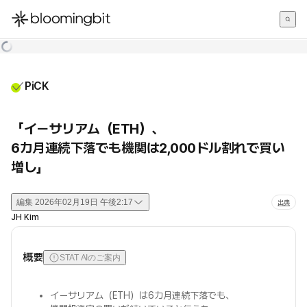
한국어
English
日本語
PiCK
「イーサリアム（ETH）、
6カ月連続下落でも機関は2,000ドル割れで買い
増し」
編集
2026年02月19日 午後2:17
出典
JH Kim
概要
STAT AIのご案内
イーサリアム（ETH）は6カ月連続下落でも、