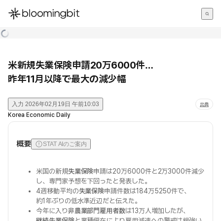
한국어
English
日本語
米新規失業保険申請20万6000件…
昨年11月以降で最大の減少幅
入力
2026年02月19日 午前10:03
出典
Korea Economic Daily
概要
STAT AIのご案内
米国の新規
失業保険
申請は20万6000件と2万3000件減少
し、専門家予想を下回ったと発表した。
4週移動平均の
失業保険
申請件数は184万5250件で、
約1年ぶりの低水準近辺だと伝えた。
今年に入り
非農業部門雇用者数
は13万人増加したが、
継続失業保険
と業種偏在により雇用減速への警戒は根強い