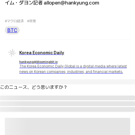
イム・ダヨン記者 allopen@hankyung.com
#マクロ経済
#政策
BTC
Korea Economic Daily
hankyung@bloomingbit.io
The Korea Economic Daily Global is a digital media where latest
news on Korean companies, industries, and financial markets.
このニュース、どう思いますか？