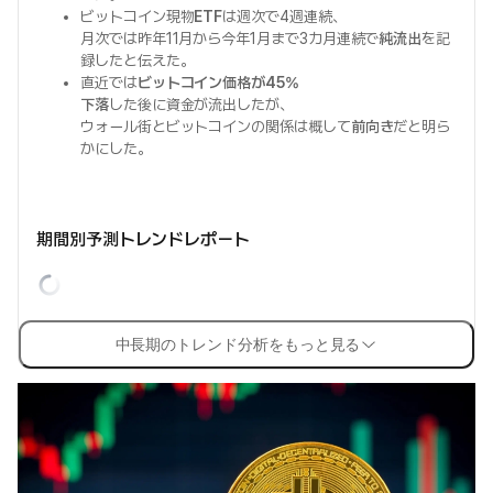
ビットコイン現物
ETF
は週次で4週連続、
月次では昨年11月から今年1月まで3カ月連続で
純流出
を記
録したと伝えた。
直近では
ビットコイン価格が45%
下落
した後に資金が流出したが、
ウォール街とビットコインの関係は概して
前向き
だと明ら
かにした。
期間別予測トレンドレポート
中長期のトレンド分析をもっと見る