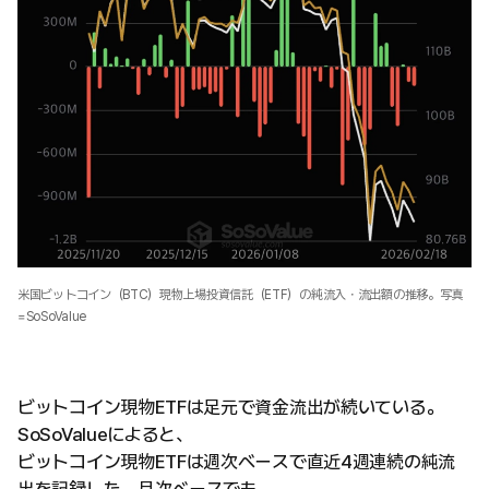
米国ビットコイン（BTC）現物上場投資信託（ETF）の純流入・流出額の推移。写真
=SoSoValue
ビットコイン現物ETFは足元で資金流出が続いている。
SoSoValueによると、
ビットコイン現物ETFは週次ベースで直近4週連続の純流
出を記録した。月次ベースでも、