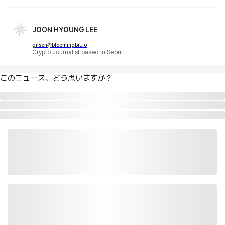
JOON HYOUNG LEE
gilson@bloomingbit.io
Crypto Journalist based in Seoul
このニュース、どう思いますか？