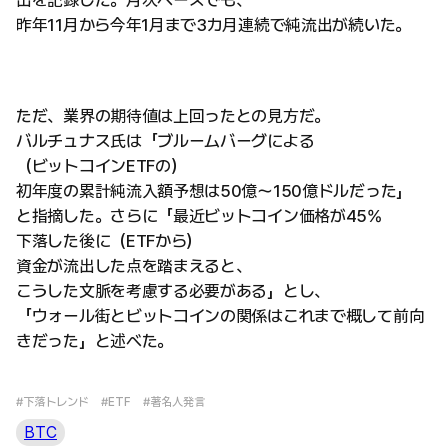
昨年11月から今年1月まで3カ月連続で純流出が続いた。
ただ、業界の期待値は上回ったとの見方だ。
バルチュナス氏は「ブルームバーグによる
（ビットコインETFの）
初年度の累計純流入額予想は50億〜150億ドルだった」
と指摘した。さらに「最近ビットコイン価格が45%
下落した後に（ETFから）
資金が流出した点を踏まえると、
こうした文脈を考慮する必要がある」とし、
「ウォール街とビットコインの関係はこれまで概して前向
きだった」と述べた。
#下落トレンド
#ETF
#著名人発言
BTC