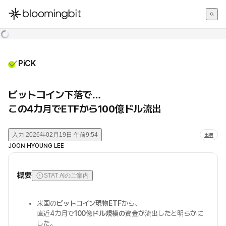
한국어
English
日本語
PiCK
ビットコイン下落で…
この4カ月でETFから100億ドル流出
入力
2026年02月19日 午前9:54
出典
JOON HYOUNG LEE
概要
STAT AIのご案内
米国の
ビットコイン現物ETF
から、
直近4カ月で
100億ドル規模の資金
が流出したと明らかに
した。