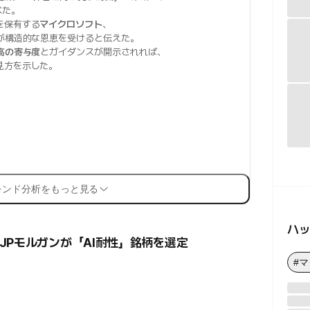
べた。
を保有する
マイクロソフト
、
が構造的な恩恵を受けると伝えた。
上高の寄与度
とガイダンスが開示されれば、
見方を示した。
レンド分析をもっと見る
ハ
JPモルガンが「AI耐性」銘柄を選定
#