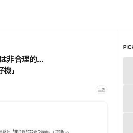
Pi
は非合理的…
好機」
出典
急落
を「
非合理的な売り局面
」と診断し、