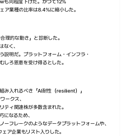
Nowも同程度下げた。かつて12%
ウェア業種の比率は8.4%に縮小した。
非合理的な動き」と診断した。
ではなく、
う説明だ。プラットフォーム・インフラ・
むしろ恩恵を受け得るとした。
れるべき「AI耐性（resilient）」
トワークス、
リティ関連株が多数含まれた。
精巧になるため、
ノーフレークのようなデータプラットフォームや、
フトウェア企業もリスト入りした。