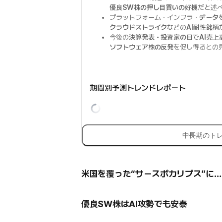
優良SW株の押し目買いの好機
だと述
プラットフォーム・インフラ・
データ
クラウドストライク
などの
AI耐性銘柄
今後の
決算発表・投資家の日
で
AI売
ソフトウェア株の反発
を促し得るとの
期間別予測トレンドレポート
中長期のト
米国を覆った“サースポカリプス”に…
優良SW株はAI攻勢でも安泰