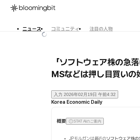
ニュース
コミュニティ
注目の人物
한국어
English
日本語
「ソフトウェア株の急落
MSなどは押し目買いの
入力
2026年02月19日 午前4:32
Korea Economic Daily
概要
STAT AIのご案内
JPモルガンは最近の
ソフトウェア株の