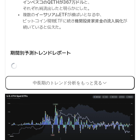
インベスコのQETHが367万ドル
と、
それぞれ純流出したと明らかにした。
複数の
イーサリアムETF
が横ばいとなる中、
ビットコイン現物ETFに続き
機関投資家資金の流入鈍化
が
続いていると伝えた。
期間別予測トレンドレポート
中長期のトレンド分析をもっと見る