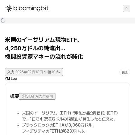
한국어
English
日本語
米国のイーサリアム現物ETF、
4,250万ドルの純流出…
機関投資家マネーの流れが鈍化
入力
2026年02月18日 午後10:54
出典
YM Lee
概要
STAT AIのご案内
米国の
イーサリアム（ETH）現物上場投資信託（ETF）
で、1日で
4,250万ドルの純流出
が発生したと伝えた。
ブラックロックのETHAが3,060万ドル
、
フィデリティのFETHが823万ドル
、