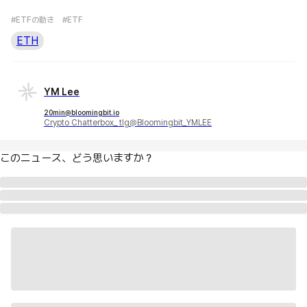
#ETFの動き
#ETF
ETH
YM Lee
20min@bloomingbit.io
Crypto Chatterbox_ tlg@Bloomingbit_YMLEE
このニュース、どう思いますか？