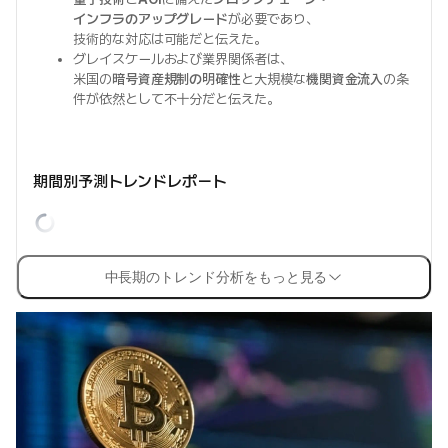
インフラのアップグレード
が必要であり、
技術的な対応は可能だと伝えた。
グレイスケールおよび業界関係者は、
米国の
暗号資産規制の明確性
と大規模な
機関資金流入
の条
件が依然として不十分だと伝えた。
期間別予測トレンドレポート
中長期のトレンド分析をもっと見る