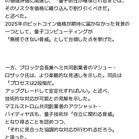
の価値評価に関連し、「量子耐性が確保されるまでは、
そのリスクを価格に織り込んで割り引くべきだ」
と述べた。
2025年のビットコイン価格が期待に届かなかった背景の
一つとして、量子コンピューティングが
「無視できない脅威」として台頭した点を挙げた。
一方、ブロック会長兼ヘミ共同創業者のマシュー・
ロザック氏は、より楽観的な見通しを示した。同氏は
「プロセスは2段階だ。
アップグレードして安定化すればいい」と述べ、
技術的な対応が可能との見解を示した。
マエルストロム共同創業者のアクシャット・
バイディヤ氏も、量子技術が「存立に関わる脅威」
となり得ることを認めつつ、
「それに見合った協調的な対応が行われるだろう」
と語った。