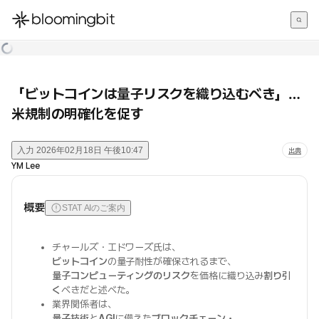
한국어
English
日本語
「ビットコインは量子リスクを織り込むべき」…
米規制の明確化を促す
入力
2026年02月18日 午後10:47
出典
YM Lee
概要
STAT AIのご案内
チャールズ・エドワーズ氏は、
ビットコイン
の量子耐性が確保されるまで、
量子コンピューティングのリスク
を価格に織り込み
割り引
く
べきだと述べた。
業界関係者は、
量子技術
と
AGI
に備えた
ブロックチェーン・