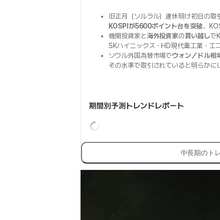
旧正月（ソルラル）連休明け初日の取引で
KOSPIが5600ポイント台を突破
、KO
機関投資家と
海外投資家
の
買い越し
で
SKハイニックス・HD現代重工業・エ
ソウル外国為替市場で
ウォン／ドル相
その水準で取引されていると明らかに
期間別予測トレンドレポート
中長期のト