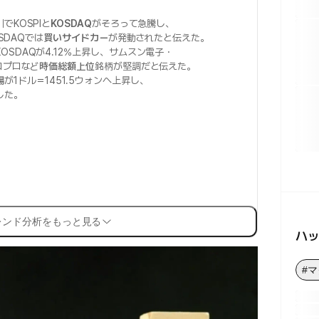
KOSPIと
KOSDAQ
がそろって急騰し、
SDAQでは
買いサイドカー
が発動されたと伝えた。
KOSDAQが4.12%上昇し、サムスン電子・
コプロなど
時価総額上位
銘柄が堅調だと伝えた。
場
が1ドル＝1451.5ウォンへ上昇し、
した。
レンド分析をもっと見る
ハ
#