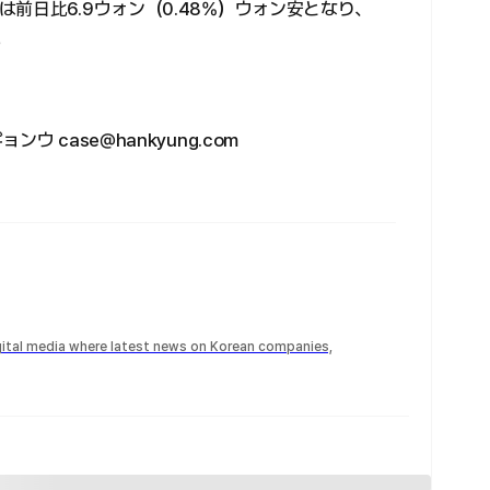
前日比6.9ウォン（0.48%）ウォン安となり、
。
 case@hankyung.com
igital media where latest news on Korean companies,