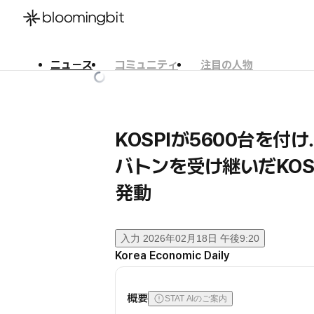
ニュース
コミュニティ
注目の人物
한국어
English
日本語
KOSPIが5600台を付け
バトンを受け継いだKO
発動
入力
2026年02月18日 午後9:20
Korea Economic Daily
概要
STAT AIのご案内