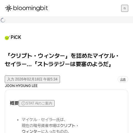
한국어
English
日本語
PiCK
「クリプト・ウィンター」を認めたマイケル・
セイラー…「ストラテジーは要塞のようだ」
入力
2026年02月18日 午前5:34
出典
JOON HYOUNG LEE
概要
STAT AIのご案内
マイケル・セイラー氏は、
現在の暗号資産市場は
クリプト・
ウィンター
に入ったものの、