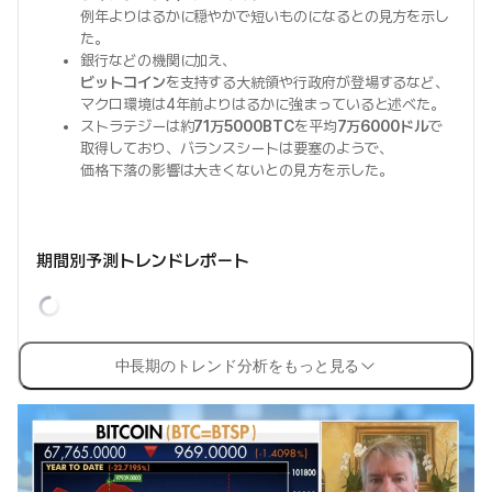
例年よりはるかに穏やかで短いものになるとの見方を示し
た。
銀行などの機関に加え、
ビットコイン
を支持する大統領や行政府が登場するなど、
マクロ環境は4年前よりはるかに強まっていると述べた。
ストラテジーは約
71万5000BTC
を平均
7万6000ドル
で
取得しており、バランスシートは要塞のようで、
価格下落の影響は大きくないとの見方を示した。
期間別予測トレンドレポート
中長期のトレンド分析をもっと見る