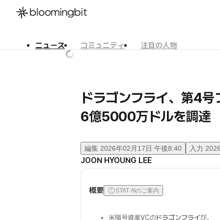
ニュース
コミュニティ
注目の人物
한국어
English
日本語
ドラゴンフライ、第4号
6億5000万ドルを調達
編集
2026年02月17日 午後8:40
入力
202
JOON HYOUNG LEE
概要
STAT AIのご案内
米暗号資産VCの
ドラゴンフライ
が、