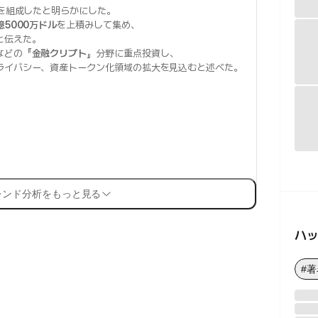
を組成したと明らかにした。
億5000万ドル
を上積みして集め、
と伝えた。
などの『
金融クリプト
』分野に重点投資し、
ライバシー、資産トークン化領域の拡大を見込むと述べた。
レンド分析をもっと見る
ハ
#