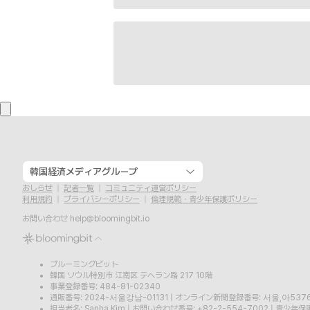
韓国経済メディアグループ
おしらせ
記者一覧
コミュニティ運営ポリシー
利用規約
プライバシーポリシー
倫理規範・青少年保護ポリシー
お問い合わせ
help@bloomingbit.io
ブルーミングビット
韓国 ソウル特別市 江南区 テヘラン路 217 10階
事業登録番号: 484-81-02340
通販番号: 2024-서울강남-01131
|
オンライン新聞登録番号: 서울,아537
担当者名: Sanha Kim
|
お問い合わせ番号: +82-2-554-7002
|
青少年保護