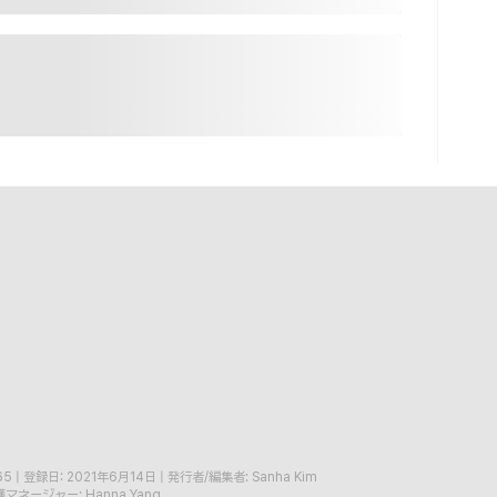
65
|
登録日: 2021年6月14日
|
発行者/編集者: Sanha Kim
マネージャー: Hanna Yang