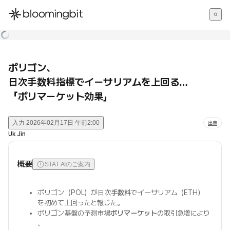
한국어
English
日本語
ポリゴン、
日次手数料指標でイーサリアムを上回る…
「ポリマーケット効果」
入力
2026年02月17日 午前2:00
出典
Uk Jin
概要
STAT AIのご案内
ポリゴン（POL）が日次
手数料
でイーサリアム（ETH）
を初めて上回ったと報じた。
ポリゴン基盤の予測市場
ポリマーケット
の取引急増により
、