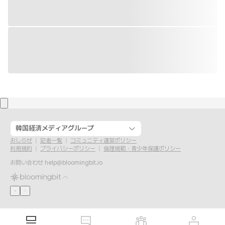
韓国経済メディアグループ
おしらせ
記者一覧
コミュニティ運営ポリシー
利用規約
プライバシーポリシー
倫理規範・青少年保護ポリシー
お問い合わせ
help@bloomingbit.io