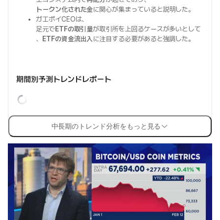
トークン化された金
に関心が集まっていると説明した。
ガエボイCEOは、
足元で
ETFの取引量
が取引所を上回るケースが多いとして
、
ETFの資金流出入
に注目する必要があると強調した。
期間別予測トレンドレポート
中長期のトレンド分析をもっと見る