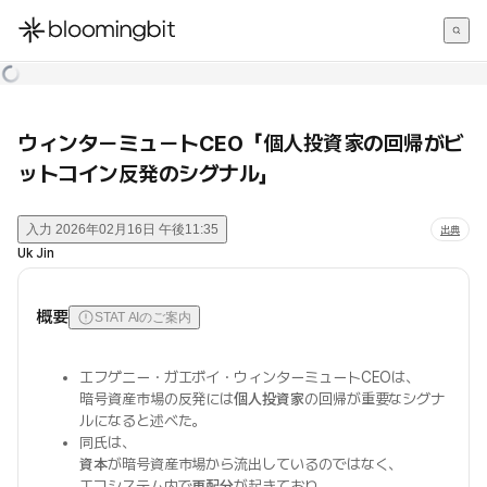
한국어
English
日本語
ウィンターミュートCEO「個人投資家の回帰がビ
ットコイン反発のシグナル」
入力
2026年02月16日 午後11:35
出典
Uk Jin
概要
STAT AIのご案内
エフゲニー・ガエボイ・ウィンターミュートCEOは、
暗号資産市場の反発には
個人投資家
の回帰が重要なシグナ
ルになると述べた。
同氏は、
資本
が暗号資産市場から流出しているのではなく、
エコシステム内で
再配分
が起きており、