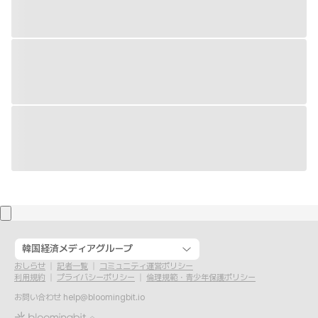
韓国経済メディアグループ
おしらせ
記者一覧
コミュニティ運営ポリシー
利用規約
プライバシーポリシー
倫理規範・青少年保護ポリシー
お問い合わせ
help@bloomingbit.io