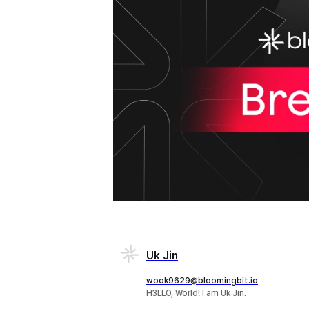
Uk Jin
wook9629@bloomingbit.io
H3LLO, World! I am Uk Jin.