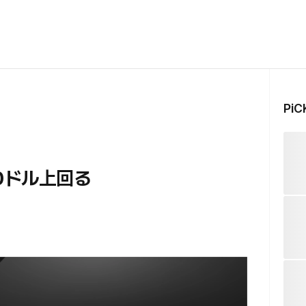
Pi
0ドル上回る