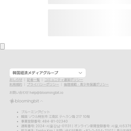
韓国経済メディアグループ
おしらせ
記者一覧
コミュニティ運営ポリシー
利用規約
プライバシーポリシー
倫理規範・青少年保護ポリシー
お問い合わせ
help@bloomingbit.io
ブルーミングビット
韓国 ソウル特別市 江南区 テヘラン路 217 10階
事業登録番号: 484-81-02340
通販番号: 2024-서울강남-01131
|
オンライン新聞登録番号: 서울,아537
担当者名: Sanha Kim
|
お問い合わせ番号: +82-2-554-7002
|
青少年保護