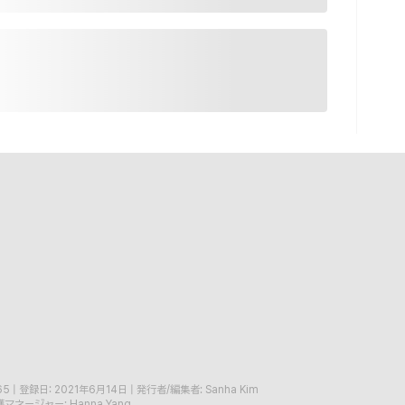
65
|
登録日: 2021年6月14日
|
発行者/編集者: Sanha Kim
マネージャー: Hanna Yang