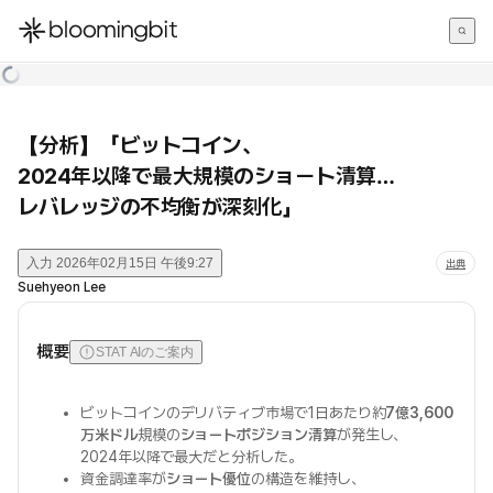
한국어
English
日本語
【分析】「ビットコイン、
2024年以降で最大規模のショート清算…
レバレッジの不均衡が深刻化」
入力
2026年02月15日 午後9:27
出典
Suehyeon Lee
概要
STAT AIのご案内
ビットコインのデリバティブ市場で1日あたり約
7億3,600
万米ドル
規模の
ショートポジション清算
が発生し、
2024年以降で最大だと分析した。
資金調達率が
ショート優位
の構造を維持し、