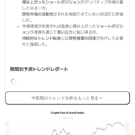
積み上がったショートポジション
がデリバティブ市場の重
しとなる一方、
現物市場の流動性
はそれを相殺できていない状況だと評価
した。
市場環境が改善すれば過度に積み上がった
ショートポジシ
ョン
が清算を通じて
買い圧力
に転じ得るが、
持続的なトレンド転換
には
現物需要の回復
が先行して必要
だと強調した。
期間別予測トレンドレポート
中長期のトレンド分析をもっと見る