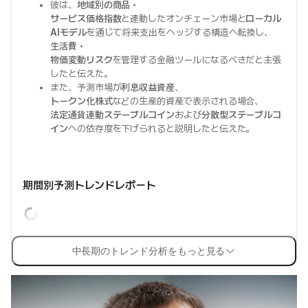
彼は、
地域別の商品・
サービス価格指数
と連動したオンチェーン市場と
ローカル
AIモデル
を通じて将来支出をヘッジする構造へ転換し、
生活費・
物価変動リスク
を管理する金融ツールになるべきだと主張
したと伝えた。
また、予測市場が
利息収益資産
、
トークン化株式
などの生産的資産で表示される場合、
法定通貨連動ステーブルコイン
および
分散型ステーブルコ
イン
への依存度を下げられると説明したと伝えた。
期間別予測トレンドレポート
中長期のトレンド分析をもっと見る