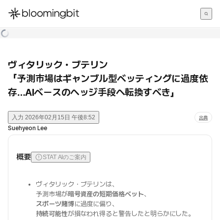
한국어
English
日本語
ヴィタリック・ブテリン
「予測市場はギャンブル型ベッティングに過度依
存…AIベースのヘッジ手段へ転換すべき」
入力
2026年02月15日 午後8:52
出典
Suehyeon Lee
概要
STAT AIのご案内
ヴィタリック・ブテリンは、
予測市場が
暗号資産の短期価格ベット
、
スポーツ賭博
に過度に偏り、
持続可能性
が損なわれ得ると警告したと明らかにした。