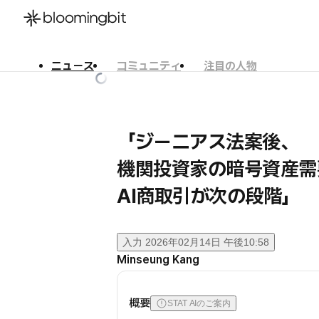
ニュース
コミュニティ
注目の人物
한국어
English
日本語
「ジーニアス法案後、
機関投資家の暗号資産需
AI商取引が次の段階」
入力
2026年02月14日 午後10:58
Minseung Kang
概要
STAT AIのご案内