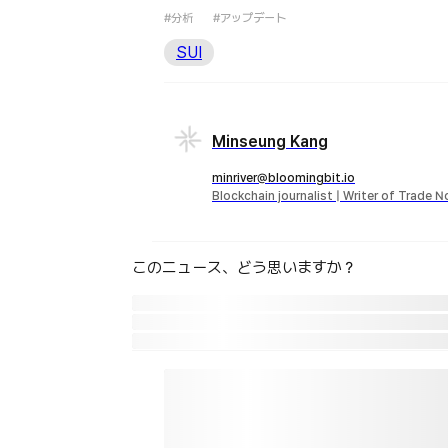
#分析
#アップデート
SUI
Minseung Kang
minriver@bloomingbit.io
Blockchain journalist | Writer of Trade 
このニュース、どう思いますか？