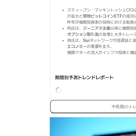
スティーブン・マッキントッシュCIO
の拡大と
現物ビットコインETF
の成功
昨年が機関投資家の採用における転換
同氏は、
ジーニアス法案
以降に機関投
オプション取引高
の急増と大手トレー
両氏は、
Sui
ネットワークが低遅延と
エコノミー
の需要を支え、
機関マネーの流入がインフラ投資と構
期間別予測トレンドレポート
中長期のト