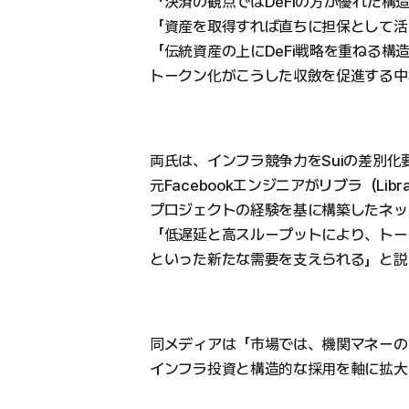
「決済の観点ではDeFiの方が優れた構
「資産を取得すれば直ちに担保として活
「伝統資産の上にDeFi戦略を重ねる構
トークン化がこうした収斂を促進する中
両氏は、インフラ競争力をSuiの差別化
元Facebookエンジニアがリブラ（Libr
プロジェクトの経験を基に構築したネッ
「低遅延と高スループットにより、トー
といった新たな需要を支えられる」と説
同メディアは「市場では、機関マネーの
インフラ投資と構造的な採用を軸に拡大