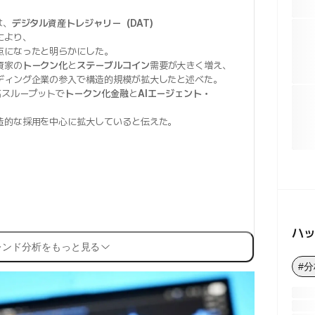
は、
デジタル資産トレジャリー（DAT）
により、
点になったと明らかにした。
資家の
トークン化
と
ステーブルコイン
需要が大きく増え、
ディング企業の参入で構造的規模が拡大したと述べた。
高スループットで
トークン化金融
と
AIエージェント・
造的な採用を中心に拡大していると伝えた。
ハ
レンド分析をもっと見る
#分