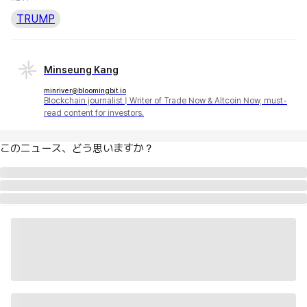
TRUMP
Minseung Kang
minriver@bloomingbit.io
Blockchain journalist | Writer of Trade Now & Altcoin Now, must-
read content for investors.
このニュース、どう思いますか？