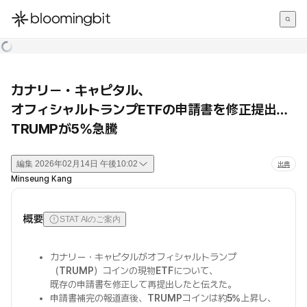
한국어
English
日本語
カナリー・キャピタル、
オフィシャルトランプETFの申請書を修正提出…
TRUMPが5%急騰
編集
2026年02月14日 午後10:02
出典
Minseung Kang
概要
STAT AIのご案内
カナリー・キャピタルがオフィシャルトランプ
（
TRUMP
）コインの現物
ETF
について、
既存の申請書を修正して再提出したと伝えた。
申請書補完の報道直後、
TRUMP
コインは約
5%
上昇し、