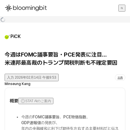
한국어
English
日本語
PiCK
今週はFOMC議事要旨・PCE発表に注目…
米連邦最高裁のトランプ関税判断も不確定要因
入力
2026年02月14日 午後9:53
出典
Minseung Kang
概要
STAT AIのご案内
今週の
FOMC議事要旨
、
PCE物価指数
、
GDP速報値
の発表が、
年内の金融緩和と利下げ期待を左右する主要材料だと伝え