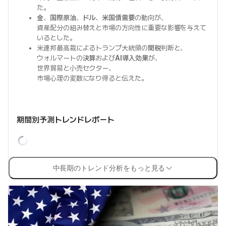
た。
金
、
国際原油
、
ドル
、
米国債需要
の動向が、
資産配分の組み替えと市場の方向性に重要な影響を与えて
いるとした。
米連邦最高裁によるトランプ大統領の
関税
判断と、
ウォルマートの
決算
および
AI導入効果
が、
世界貿易と小売セクター、
市場心理の変数になり得ると伝えた。
期間別予測トレンドレポート
中長期のトレンド分析をもっと見る