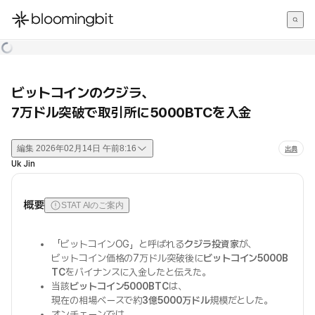
한국어
English
日本語
ビットコインのクジラ、
7万ドル突破で取引所に5000BTCを入金
編集
2026年02月14日 午前8:16
出典
Uk Jin
概要
STAT AIのご案内
「ビットコインOG」と呼ばれる
クジラ投資家
が、
ビットコイン価格の7万ドル突破後に
ビットコイン5000B
TC
をバイナンスに入金したと伝えた。
当該
ビットコイン5000BTC
は、
現在の相場ベースで約
3億5000万ドル
規模だとした。
オンチェーンでは、