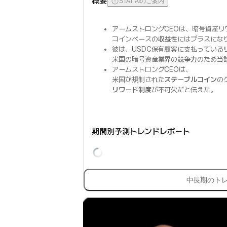
概要
STAT AIのご案内
アームストロングCEOは、暗号資産
コインベースの
収益性
にはプラスにな
彼は、USDC保有顧客に支払っている
米国の暗号資産業界の
競争力
のため当
アームストロングCEOは、
米国が規制された
ステーブルコイン
の
リワード制度
が不可欠だと伝えた。
期間別予測トレンドレポート
中長期のト