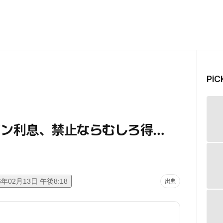
Pi
イン利息、禁止ならむしろ得…
6年02月13日 午後8:18
出典