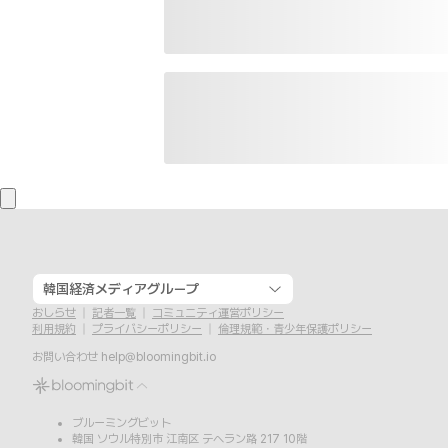
韓国経済メディアグループ
おしらせ
記者一覧
コミュニティ運営ポリシー
利用規約
プライバシーポリシー
倫理規範・青少年保護ポリシー
お問い合わせ
help@bloomingbit.io
ブルーミングビット
韓国 ソウル特別市 江南区 テヘラン路 217 10階