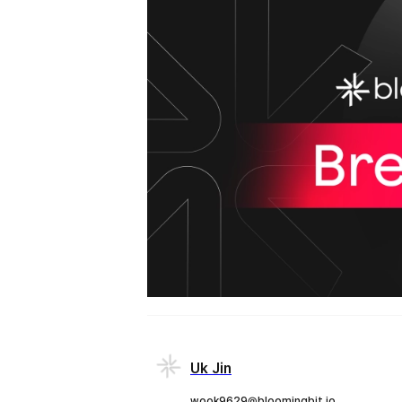
Uk Jin
wook9629@bloomingbit.io