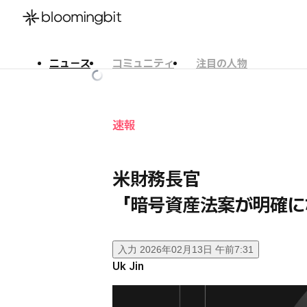
ニュース
コミュニティ
注目の人物
한국어
English
日本語
速報
米財務長官
「暗号資産法案が明確に
入力
2026年02月13日 午前7:31
Uk Jin