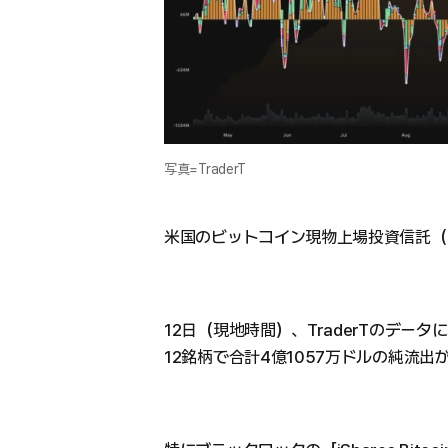
写真=TraderT
米国のビットコイン現物上場投資信託（
12日（現地時間）、TraderTのデー
12銘柄で合計4億1057万ドルの純流出