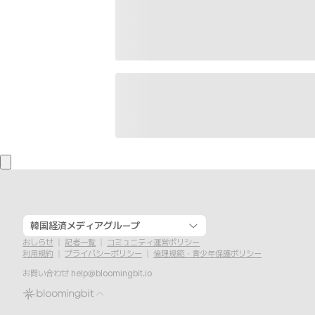
韓国経済メディアグループ
おしらせ
記者一覧
コミュニティ運営ポリシー
利用規約
プライバシーポリシー
倫理規範・青少年保護ポリシー
お問い合わせ
help@bloomingbit.io