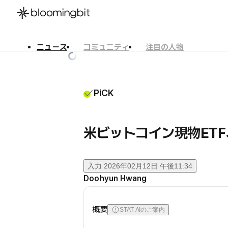
ニュース
コミュニティ
注目の人物
한국어
English
日本語
PiCK
米ビットコイン現物ETF
入力
2026年02月12日 午後11:34
Doohyun Hwang
概要
STAT AIのご案内