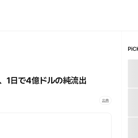
Pi
、1日で4億ドルの純流出
出典