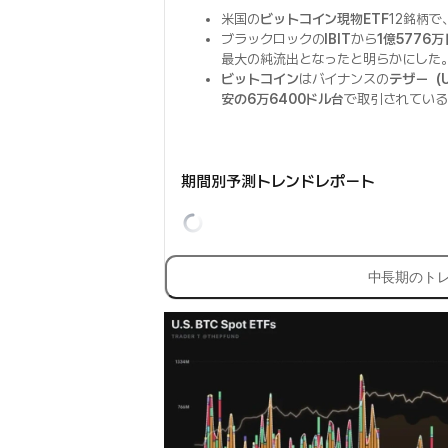
米国の
ビットコイン現物ETF
12銘柄で
ブラックロックの
IBIT
から
1億5776
最大の純流出となったと明らかにした
ビットコイン
はバイナンスの
テザー（U
安の6万6400ドル台
で取引されている
期間別予測トレンドレポート
中長期のト