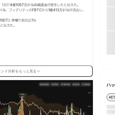
、1日で
4億1057万ドルの純流出
が発生したと伝えた。
万ドル
、フィデリティの
FBTC
から
1億413万ドル
が流出し、
。
SDT）市場
で前日比
1%
と伝えた。
レンド分析をもっと見る
ハ
#E