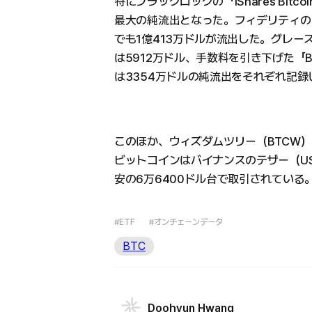
特にブラックロックの「iShares Bitco
最大の純流出となった。フィデリティの「Fidelit
でも1億413万ドルが流出した。グレースケールの
は5912万ドル、手数料を引き下げた「Bitcoi
は3354万ドルの純流出をそれぞれ記録
このほか、ウィズダムツリー（BTCW）
ビットコインはバイナンスのテザー（US
安の6万6400ドル台で取引されている
#ETF
#オンチェーンデータ
BTC
Doohyun Hwang