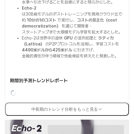
水準へ引き下げることを目標にすると明らかにした。
Echo-2
は30B級モデルのポストトレーニングを商用クラウド比で
約
10分の1のコスト
で実行し、
コストの民主化（cost
democratization）
を通じて開発者・
スタートアップまで大規模モデル学習を拡大するとした。
Echo-2は世界中の遊休
GPU
の並列処理と
ラティカ
（Lattica）
のP2Pプロトコルを活用し、学習コストを
4490米ドルから425米ドル
に引き下げ、
金融的責任が伴う領域で性能検証を終えたと発表した。
期間別予測トレンドレポート
中長期のトレンド分析をもっと見る