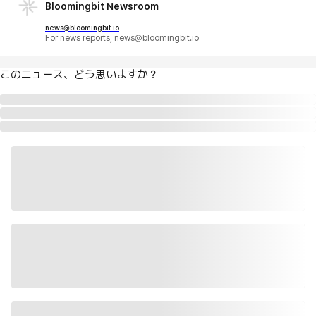
Bloomingbit Newsroom
news@bloomingbit.io
For news reports, news@bloomingbit.io
このニュース、どう思いますか？