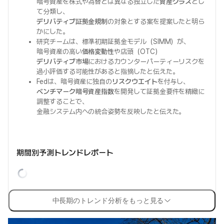
暗号資産を株式や為替とは異なる独立した
資産クラス
とし
て分類し、
デリバティブ証拠金規制
の対象とする案を提案したと明ら
かにした。
研究チームは、標準初期証拠金モデル（SIMM）が、
暗号資産の高い
価格変動性
や店頭（OTC）
デリバティブ市場
におけるカウンターパーティーリスクを
過小評価する可能性があると指摘したと伝えた。
Fedは、暗号資産に独自の
リスクウエイト
を付与し、
ベンチマーク暗号資産指数
を開発して証拠金要件を精緻に
調整することで、
金融システム内への統合姿勢を反映したと伝えた。
期間別予測トレンドレポート
中長期のトレンド分析をもっと見る