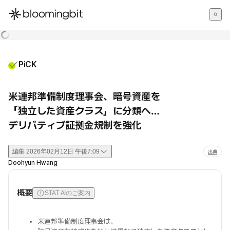
한국어
English
日本語
PiCK
米連邦準備制度理事会、暗号資産を
「独立した資産クラス」に分類へ…
デリバティブ証拠金規制を強化
編集
2026年02月12日 午後7:09
出典
Doohyun Hwang
概要
STAT AIのご案内
米連邦準備制度理事会は、