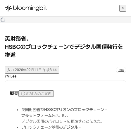
한국어
English
日本語
英財務省、
HSBCのブロックチェーンでデジタル国債発行を
推進
入力
2026年02月11日 午後8:44
出典
YM Lee
概要
STAT AIのご案内
英国財務省が
HSBCオリオンのブロックチェーン・
プラットフォーム
を活用し、
デジタル国債のパイロットを推進すると伝えた。
ブロックチェーン基盤の
デジタル・