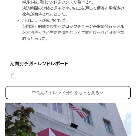
ギルト
は規制サンドボックスで発行され、
決済時間の短縮と運用効率の向上を通じて
債券市場構造の
改善
が期待されるとした。
パイロットが成功すれば、
英国が公的債券市場で
ブロックチェーン基盤の発行モデル
を本格導入する主要先進国として位置付けられる可能性が
あると伝えた。
期間別予測トレンドレポート
中長期のトレンド分析をもっと見る