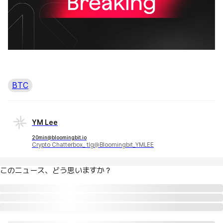
BTC
YM Lee
20min@bloomingbit.io
Crypto Chatterbox_ tlg@Bloomingbit_YMLEE
このニュース、どう思いますか？