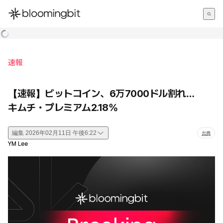
한국어
English
日本語
速報
【速報】ビットコイン、6万7000ドル割れ…
キムチ・プレミアム2.18%
編集
2026年02月11日 午後6:22
出典
YM Lee