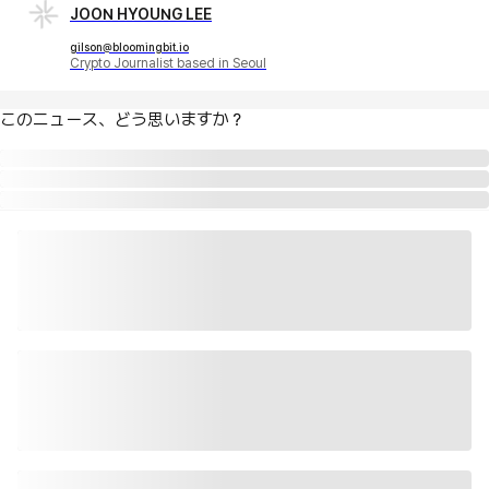
JOON HYOUNG LEE
gilson@bloomingbit.io
Crypto Journalist based in Seoul
このニュース、どう思いますか？