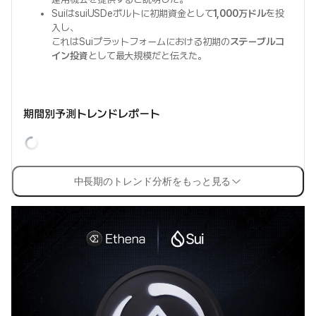
SuiはsuiUSDeボルトに初期資金として
1,000万ドル
を投
入し、
これはSuiプラットフォームにおける初期の
ステーブルコ
イン投資
として最大規模だと伝えた。
期間別予測トレンドレポート
中長期のトレンド分析をもっと見る