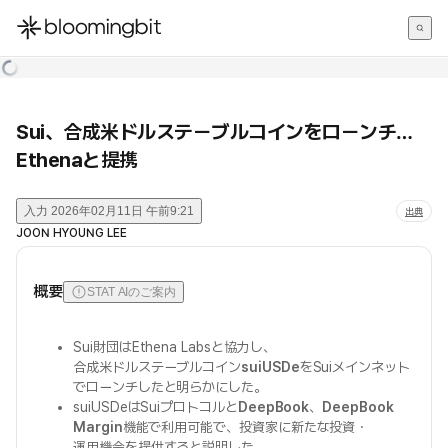
한국어
English
日本語
Sui、合成米ドルステーブルコインをローンチ…
Ethenaと提携
入力
2026年02月11日 午前9:21
出典
JOON HYOUNG LEE
概要
STAT AIのご案内
Sui財団はEthena Labsと協力し、
合成米ドルステーブルコイン
suiUSDe
をSuiメインネット
でローンチしたと明らかにした。
suiUSDeはSuiプロトコルと
DeepBook
、
DeepBook
Margin
機能で利用可能で、投資家に新たな投資・
運用機会を提供すると説明した。