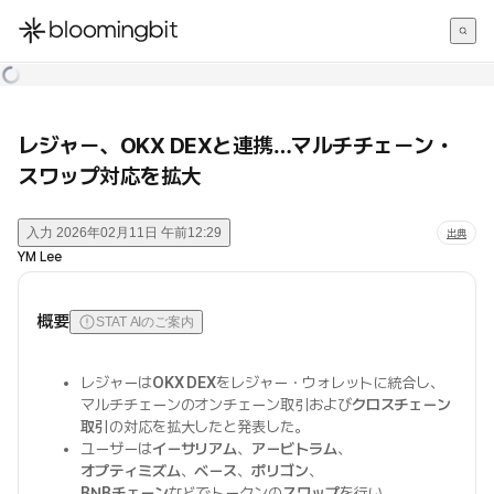
한국어
English
日本語
レジャー、OKX DEXと連携…マルチチェーン・
スワップ対応を拡大
入力
2026年02月11日 午前12:29
出典
YM Lee
概要
STAT AIのご案内
レジャーは
OKX DEX
をレジャー・ウォレットに統合し、
マルチチェーンのオンチェーン取引および
クロスチェーン
取引
の対応を拡大したと発表した。
ユーザーは
イーサリアム
、
アービトラム
、
オプティミズム
、
ベース
、
ポリゴン
、
BNBチェーン
などでトークンの
スワップ
を行い、