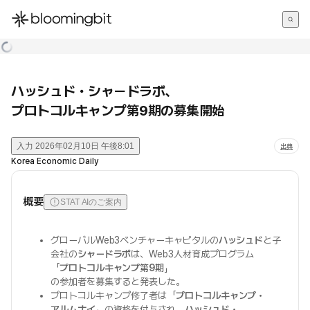
한국어
English
日本語
ハッシュド・シャードラボ、
プロトコルキャンプ第9期の募集開始
入力
2026年02月10日 午後8:01
出典
Korea Economic Daily
概要
STAT AIのご案内
グローバルWeb3ベンチャーキャピタルの
ハッシュド
と子
会社の
シャードラボ
は、Web3人材育成プログラム
「
プロトコルキャンプ第9期
」
の参加者を募集すると発表した。
プロトコルキャンプ修了者は「
プロトコルキャンプ・
アルムナイ
」の資格を付与され、
ハッシュド・