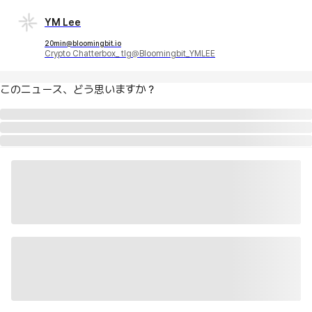
YM Lee
20min@bloomingbit.io
Crypto Chatterbox_ tlg@Bloomingbit_YMLEE
このニュース、どう思いますか？