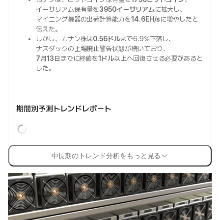
イーサリアム保有量を
3950イーサリアム
に拡大し、
マイニング機器の出荷計算能力を
14.6EH/s
に増やしたと
伝えた。
しかし、カナン株は
0.56ドル
まで6.9%下落し、
ナスダックの
上場廃止
警告状態が続いており、
7月13日
までに終値を
1ドル
以上へ回復させる必要があると
した。
期間別予測トレンドレポート
中長期のトレンド分析をもっと見る