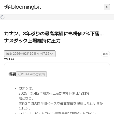
한국어
English
日本語
カナン、3年ぶりの最高業績にも株価7%下落…
ナスダック上場維持に圧力
編集
2026年02月10日 午後7:15
出典
YM Lee
概要
STAT AIのご案内
カナンは、
2025年第4四半期の売上高が前年同期比
121.1%
増となり、
直近3年間の四半期ベースで
最高業績
を記録したと明らか
にした。
カナンは、ビットコイン保有量を
1750ビットコイン
、