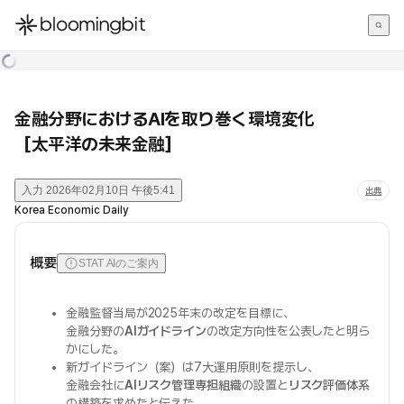
한국어
English
日本語
金融分野におけるAIを取り巻く環境変化
［太平洋の未来金融］
入力
2026年02月10日 午後5:41
出典
Korea Economic Daily
概要
STAT AIのご案内
金融監督当局が2025年末の改定を目標に、
金融分野の
AIガイドライン
の改定方向性を公表したと明ら
かにした。
新ガイドライン（案）は7大運用原則を提示し、
金融会社に
AIリスク管理専担組織
の設置と
リスク評価体系
の構築を求めたと伝えた。