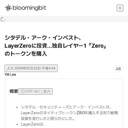
한국어
English
日本語
シタデル・アーク・インベスト、
LayerZeroに投資…独自レイヤー1「Zero」
のトークンを購入
入力
2026年02月10日 午後4:44
出典
YM Lee
概要
STAT AIのご案内
シタデル・セキュリティーズとアーク・インベストが、
LayerZeroのネイティブトークン
ZRO
を購入する形で戦略
投資を実行したと明らかにした。
LayerZeroは、