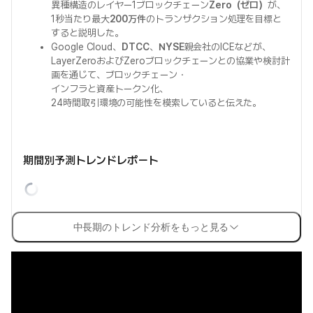
異種構造のレイヤー1ブロックチェーン
Zero（ゼロ）
が、
1秒当たり最大
200万件
のトランザクション処理を目標と
すると説明した。
Google Cloud、
DTCC
、
NYSE
親会社のICEなどが、
LayerZeroおよびZeroブロックチェーンとの協業や検討計
画を通じて、ブロックチェーン・
インフラと資産トークン化、
24時間取引環境の可能性を模索していると伝えた。
期間別予測トレンドレポート
中長期のトレンド分析をもっと見る