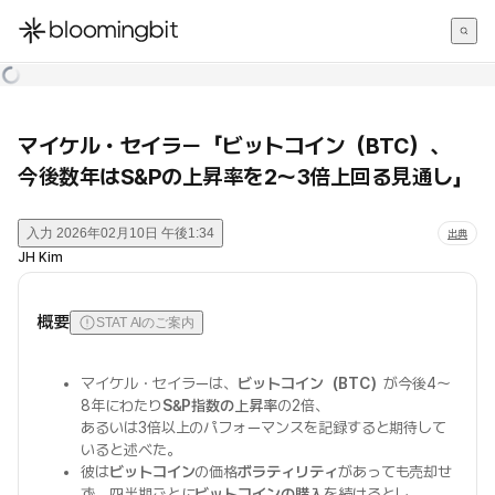
한국어
English
日本語
マイケル・セイラー「ビットコイン（BTC）、
今後数年はS&Pの上昇率を2〜3倍上回る見通し」
入力
2026年02月10日 午後1:34
出典
JH Kim
概要
STAT AIのご案内
マイケル・セイラーは、
ビットコイン（BTC）
が今後4〜
8年にわたり
S&P指数の上昇率
の2倍、
あるいは3倍以上のパフォーマンスを記録すると期待して
いると述べた。
彼は
ビットコイン
の価格
ボラティリティ
があっても売却せ
ず、四半期ごとに
ビットコインの購入
を続けるとし、