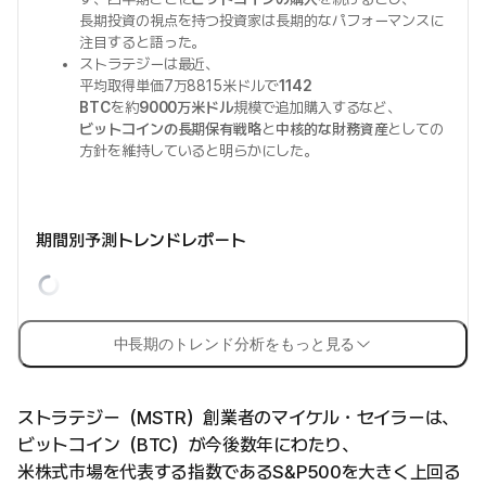
長期投資の視点を持つ投資家は長期的なパフォーマンスに
注目すると語った。
ストラテジーは最近、
平均取得単価7万8815米ドルで
1142
BTC
を約
9000万米ドル
規模で追加購入するなど、
ビットコインの長期保有戦略
と
中核的な財務資産
としての
方針を維持していると明らかにした。
期間別予測トレンドレポート
中長期のトレンド分析をもっと見る
ストラテジー（MSTR）創業者のマイケル・セイラーは、
ビットコイン（BTC）が今後数年にわたり、
米株式市場を代表する指数であるS&P500を大きく上回る