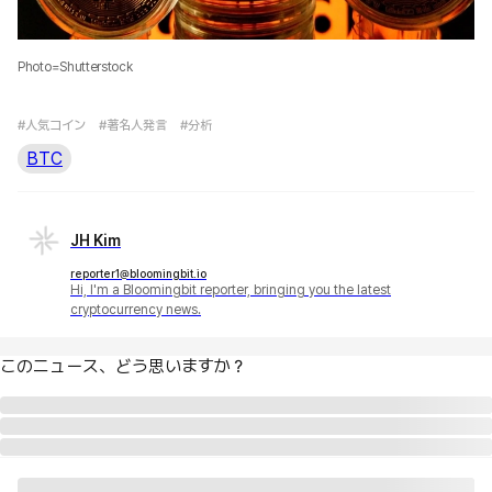
Photo=Shutterstock
#人気コイン
#著名人発言
#分析
BTC
JH Kim
reporter1@bloomingbit.io
Hi, I'm a Bloomingbit reporter, bringing you the latest
cryptocurrency news.
このニュース、どう思いますか？