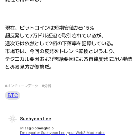
現在、ビットコインは短期安値から15%
超反発して7万ドル近辺で取引されているが、
週次では依然として2桁の下落率を記録している。
市場では、今回の反発をトレンド転換というより、
テクニカル要因および需給要因による自律反発に近い動き
とみる見方が優勢だ。
#オンチェーンデータ
#分析
BTC
Suehyeon Lee
shlee@bloomingbit.io
I'm reporter Suehyeon Lee, your Web3 Moderator.