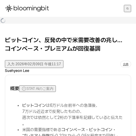
한국어
English
日本語
ビットコイン、反発の中で米需要改善の兆し…
コインベース・プレミアムが回復基調
入力
2026年02月09日 午後11:17
出典
Suehyeon Lee
概要
STAT AIのご案内
ビットコイン
は6万ドル台前半への急落後、
7万ドル近辺まで反発したものの、
週次では依然として2桁の下落率を記録していると伝えた
。
米国の需要指標である
コインベース・ビットコイン・
プレミアム指数
が-0.22%から-0.05%程度まで回復し、