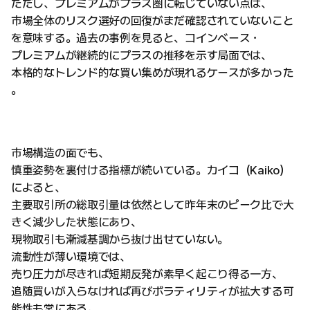
ただし、プレミアムがプラス圏に転じていない点は、
市場全体のリスク選好の回復がまだ確認されていないこと
を意味する。過去の事例を見ると、コインベース・
プレミアムが継続的にプラスの推移を示す局面では、
本格的なトレンド的な買い集めが現れるケースが多かった
。
市場構造の面でも、
慎重姿勢を裏付ける指標が続いている。カイコ（Kaiko）
によると、
主要取引所の総取引量は依然として昨年末のピーク比で大
きく減少した状態にあり、
現物取引も漸減基調から抜け出せていない。
流動性が薄い環境では、
売り圧力が尽きれば短期反発が素早く起こり得る一方、
追随買いが入らなければ再びボラティリティが拡大する可
能性も常にある。