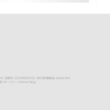
65
|
登録日: 2021年6月14日
|
発行者/編集者: Sanha Kim
マネージャー: Hanna Yang