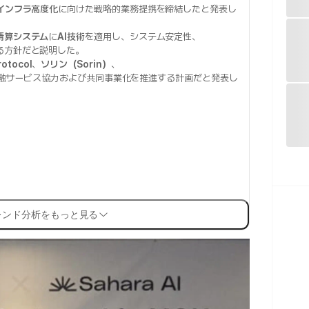
インフラ高度化
に向けた戦略的業務提携を締結したと発表し
清算システム
に
AI技術
を適用し、システム安定性、
る方針だと説明した。
otocol
、
ソリン（Sorin）
、
金融サービス協力および共同事業化を推進する計画だと発表し
レンド分析をもっと見る