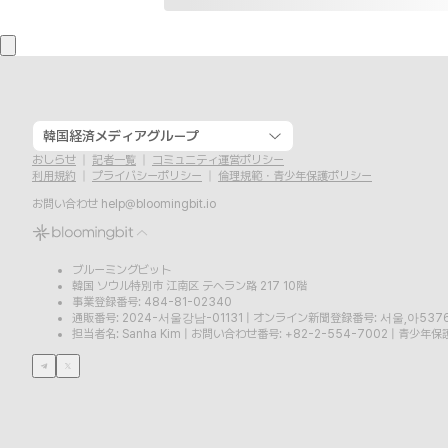
韓国経済メディアグループ
おしらせ
記者一覧
コミュニティ運営ポリシー
利用規約
プライバシーポリシー
倫理規範・青少年保護ポリシー
お問い合わせ
help@bloomingbit.io
ブルーミングビット
韓国 ソウル特別市 江南区 テヘラン路 217 10階
事業登録番号: 484-81-02340
通販番号: 2024-서울강남-01131
|
オンライン新聞登録番号: 서울,아537
担当者名: Sanha Kim
|
お問い合わせ番号: +82-2-554-7002
|
青少年保護