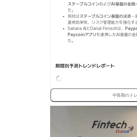
ステーブルコイン
および
AI基盤の金融
た。
両社は
ステーブルコイン基盤の決済・
運用効率性、リスク管理能力を強化す
Sahara AIとDanal Fintechは、
Paypr
Paycoinアプリ
を連携したAI基盤の
た。
期間別予測トレンドレポート
中長期のト