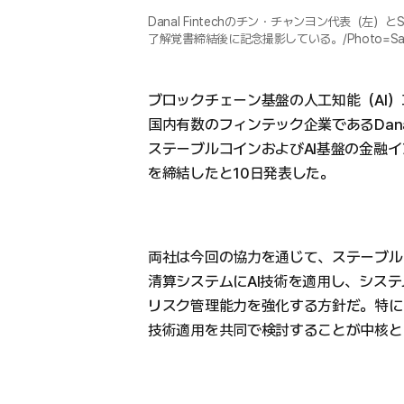
Danal Fintechのチン・チャンヨン代表（左）とSa
了解覚書締結後に記念撮影している。/Photo=Sah
ブロックチェーン基盤の人工知能（AI）エ
国内有数のフィンテック企業であるDanal 
ステーブルコインおよびAI基盤の金融
を締結したと10日発表した。
両社は今回の協力を通じて、ステーブル
清算システムにAI技術を適用し、シス
リスク管理能力を強化する方針だ。特に
技術適用を共同で検討することが中核と