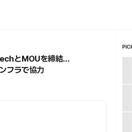
Pi
FintechとMOUを締結…
ンフラで協力