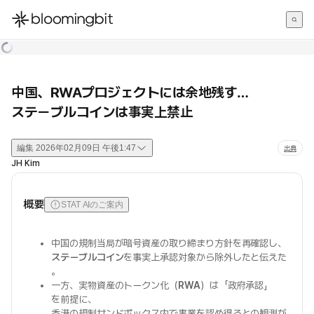
한국어
English
日本語
中国、RWAプロジェクトには余地残す…
ステーブルコインは事実上禁止
編集
2026年02月09日 午後1:47
出典
JH Kim
概要
STAT AIのご案内
中国の規制当局が暗号資産の取り締まり方針を再確認し、
ステーブルコイン
を事実上承認対象から除外したと伝えた
。
一方、実物資産のトークン化（
RWA
）は「政府承認」
を前提に、
香港の規制サンドボックス内で事業を認め得るとの観測が