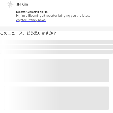
JH Kim
reporter1@bloomingbit.io
Hi, I'm a Bloomingbit reporter, bringing you the latest
cryptocurrency news.
このニュース、どう思いますか？