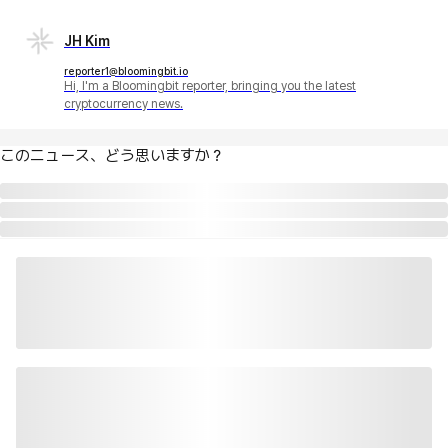
JH Kim
reporter1@bloomingbit.io
Hi, I'm a Bloomingbit reporter, bringing you the latest
cryptocurrency news.
このニュース、どう思いますか？