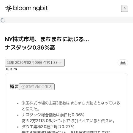
한국어
English
日本語
NY株式市場、まちまちに転じる…
ナスダック0.36%高
編集
2026年02月09日 午後1:38
出典
JH Kim
概要
STAT AIのご案内
米国株式市場の主要3指数はまちまちの動きとなっている
と伝えた。
ナスダック総合指数
は前日比
0.36%
高
の
2万3113.06ポイント
で取引されていると伝えた。
ダウ工業株30種平均
は
0.27%
安
の
4万9981.55ポイント
、
S&P500指数
は
0.03%