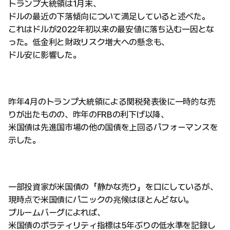
トランプ大統領は1月末、
ドルの最近の下落傾向について満足していると述べた。
これはドルが2022年初以来の最安値に落ち込む一因とな
った。低金利と財政リスク増大への懸念も、
ドル安に影響した。
昨年4月のトランプ大統領による関税発表後に一時的な売
りが出たものの、昨年のFRBの利下げ以降、
米国債は先進国市場の他の国債を上回るパフォーマンスを
示した。
一部投資家が米国債の「静かな売り」を口にしているが、
現時点で米国債にパニックの兆候はほとんどない。
ブルームバーグによれば、
米国債のボラティリティ指標は5年ぶりの低水準を記録し