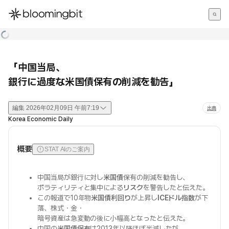
한국어
English
日本語
「中国当局、
銀行に過度な米国債保有の削減を勧告」
編集
2026年02月09日 午前7:19
出典
Korea Economic Daily
概要
STAT AIのご案内
中国当局が銀行に対し
米国債
保有の削減を勧告し、
ボラティリティと集中による
リスク
を警告したと伝えた。
この報道で10年物
米国債利回り
が上昇し
ICEドル指数
が下
落、株式・金・
暗号資産は急変動の後に小幅高となったと伝えた。
中国の
米国債保有
は2013年以降ほぼ半減したが、