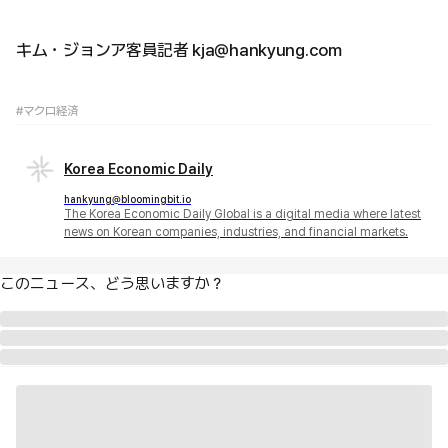
キム・ジョンア客員記者 kja@hankyung.com
#マクロ経済
Korea Economic Daily
hankyung@bloomingbit.io
The Korea Economic Daily Global is a digital media where latest
news on Korean companies, industries, and financial markets.
このニュース、どう思いますか？